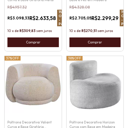
R$4.957,32
R$4.328,08
15
%
15
%
OFF
OFF
R$2.633,58
R$2.299,29
R$3.098,33
R$2.705,05
-
-
Pix
Pix
10
x
de
R$309,83
sem juros
10
x
de
R$270,51
sem juros
37%
OFF
38%
OFF
Poltrona Decorativa Valiant
Poltrona Decorativa Horizon
Curva e Base Giratória
Curva com Base em Madeira