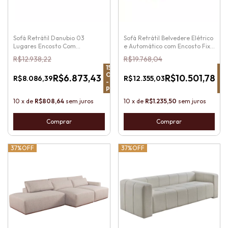
Sofá Retrátil Danubio 03
Sofá Retrátil Belvedere Elétrico
Lugares Encosto Com
e Automático com Encosto Fixo
Almofadas Soltas e Pés de
e Almofadas Soltas
R$12.938,22
R$19.768,04
Madeira
15
%
15
OFF
OF
R$6.873,43
R$10.501,78
R$8.086,39
R$12.355,03
-
-
Pix
Pi
10
x
de
R$808,64
sem juros
10
x
de
R$1.235,50
sem juros
Comprar
Comprar
37%
OFF
37%
OFF