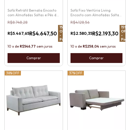
Sofá Retrátil Bernalia Encosto
Sofá Fixo Ventúria Living
com Almofadas Soltas e Pés de
Encosto com Almofadas Soltas
Madeira
e Pés em Madeira
R$8.748,28
R$4.128,56
15
%
15
%
OFF
OFF
R$4.647,50
R$2.193,30
R$5.467,65
R$2.580,35
-
-
Pix
Pix
10
x
de
R$546,77
sem juros
10
x
de
R$258,04
sem juros
Comprar
Comprar
38%
OFF
37%
OFF