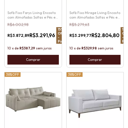
Sofá Fixo Farys Living Encosto
Sofá Fixo Mirage Living Encosto
com Almofadas Soltas e Pés em
com Almofadas Soltas e Pés em
Madeira
Madeira
R$6.002,98
R$5.279,63
15
%
15
%
OFF
OF
R$3.291,96
R$2.804,80
R$3.872,89
R$3.299,77
-
-
Pix
Pix
10
x
de
R$387,29
sem juros
10
x
de
R$329,98
sem juros
Comprar
Comprar
38%
OFF
38%
OFF