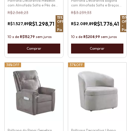
Poltrona Decorativa Medellín
Poltrona Decorativa Bogotá
com Almofada Solta e Pés de
com Almofada Solta e Braços
Madeira
de Madeira
R$2.368,23
R$3.239,33
15
%
15
%
OFF
OFF
R$1.298,71
R$1.776,41
R$1.527,89
R$2.089,89
-
-
Pix
Pix
10
x
de
R$152,79
sem juros
10
x
de
R$208,99
sem juros
38%
OFF
37%
OFF
Poltrona do Papai Genebra
Poltrona Decorativa Líbano