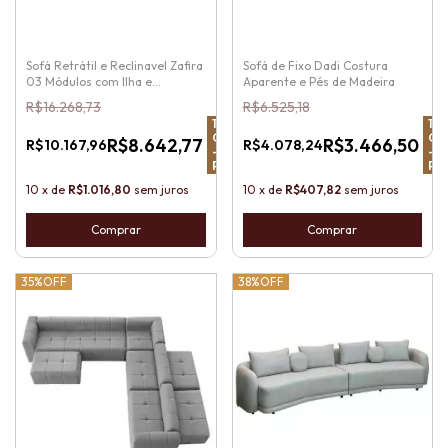
Sofá Retrátil e Reclinavel Zafira
Sofá de Fixo Dadi Costura
03 Módulos com Ilha e
Aparente e Pés de Madeira
Almofadas Soltas
R$16.268,73
R$6.525,18
15
%
15
%
OFF
OF
R$8.642,77
R$3.466,50
R$10.167,96
R$4.078,24
-
-
Pix
Pix
10
x
de
R$1.016,80
sem juros
10
x
de
R$407,82
sem juros
Comprar
Comprar
35%
OFF
38%
OFF