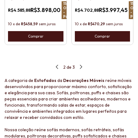
15
%
15
%
OFF
OFF
R$3.898,00
R$3.997,45
R$4.585,88
R$4.702,88
-
-
Pix
Pix
10
x
de
R$458,59
sem juros
10
x
de
R$470,29
sem juros
Comprar
Comprar
2
de
3
A categoria de
Estofados
da
Decorações Móveis
reúne móveis
desenvolvidos para proporcionar máximo conforto, sofisticação
e elegância para sua casa. Sofás, poltronas, puffs e chaises são
peças essenciais para criar ambientes acolhedores, modernos e
funcionais, transformando salas de estar, espaços de
convivência e ambientes integrados em lugares perfeitos para
relaxar e receber convidados com estilo.
Nossa coleção reúne sofás modernos, sofás retráteis, sofás
modulares, poltronas decorativas, puffs sofisticados e chaises