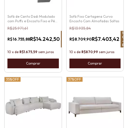
Sofá de Canto Dadi Modulado
Sofá Fixo Cartagena Curvo
com Puffs e Encosto Fixo e Pés
Encosto Com Almofadas Soltas
de Madeira
R$25.971,61
R$13.935,84
15
%
15
%
OFF
OF
R$14.242,50
R$7.403,42
R$16.755,88
R$8.709,90
-
-
Pix
Pix
10
x
de
R$1.675,59
sem juros
10
x
de
R$870,99
sem juros
Comprar
35%
OFF
37%
OFF