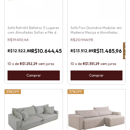
Sofá Retrátil Bellatos 3 Lugares
Sofá Fixo Quiméria Modular em
com Almofadas Soltas e Pés de
Madeira Maciça e Almofadas
Madeira
Soltas com Encosto
R$19.410,46
R$20.944,98
15
%
15
OFF
OF
R$10.644,45
R$11.485,96
R$12.522,88
R$13.512,89
-
-
Pix
Pix
10
x
de
R$1.252,29
sem juros
10
x
de
R$1.351,29
sem juros
Comprar
35%
OFF
37%
OFF