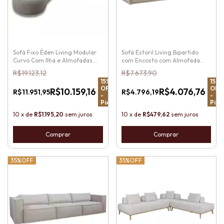
Sofá Fixo Éden Living Modular
Sofá Estoril Living Bipartido
Curvo Com Ilha e Almofadas
com Encosto com Almofada
Soltas
Fixa, Madeira Maciça
R$19.123,12
R$7.673,90
15
%
15
%
OFF
OFF
R$10.159,16
R$4.076,76
R$11.951,95
R$4.796,19
-
-
Pix
Pix
10
x
de
R$1.195,20
sem juros
10
x
de
R$479,62
sem juros
Comprar
Comprar
35%
OFF
35%
OFF