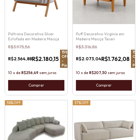
Poltrona Decorativa Silver
Puff Decorativo Virgínia em
Estofada em Madeira Maciça
Madeira Maciça Tauari
R$3.975,56
R$3.316,86
15
%
15
%
OFF
OFF
R$2.180,15
R$1.762,08
R$2.564,88
R$2.073,04
-
-
Pix
Pix
10
x
de
R$256,49
sem juros
10
x
de
R$207,30
sem juros
38%
OFF
37%
OFF