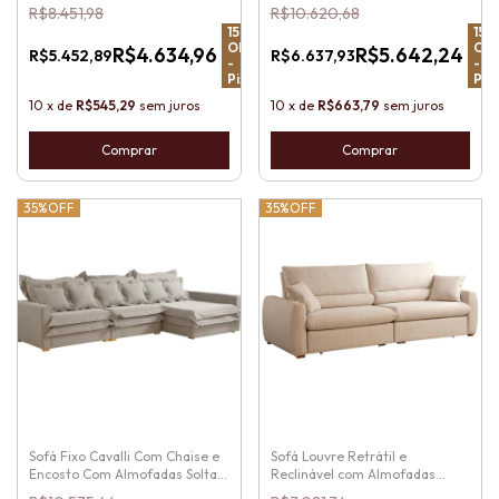
em Madeira
Madeira
R$8.451,98
R$10.620,68
15
%
15
%
OFF
OF
R$4.634,96
R$5.642,24
R$5.452,89
R$6.637,93
-
-
Pix
Pix
10
x
de
R$545,29
sem juros
10
x
de
R$663,79
sem juros
Comprar
Comprar
35%
OFF
35%
OFF
Sofá Fixo Cavalli Com Chaise e
Sofá Louvre Retrátil e
Encosto Com Almofadas Soltas
Reclinável com Almofadas
e Pés em Madeira
Soltas e Pés em Madeira