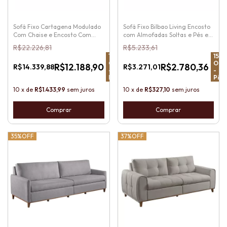
Sofá Fixo Cartagena Modulado
Sofá Fixo Bilbao Living Encosto
Com Chaise e Encosto Com
com Almofadas Soltas e Pés em
Almofadas Soltas
Madeira
R$22.226,81
R$5.233,61
15
%
15
%
OFF
OFF
R$12.188,90
R$2.780,36
R$14.339,88
R$3.271,01
-
-
Pix
Pix
10
x
de
R$1.433,99
sem juros
10
x
de
R$327,10
sem juros
Comprar
Comprar
35%
OFF
37%
OFF