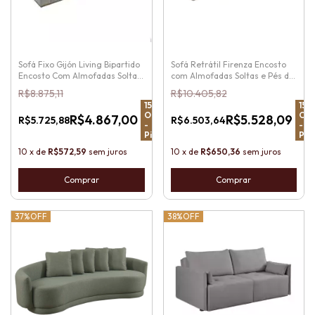
Sofá Fixo Gijón Living Bipartido
Sofá Retrátil Firenza Encosto
Encosto Com Almofadas Soltas
com Almofadas Soltas e Pés de
e Pés em Madeira
Madeira
R$8.875,11
R$10.405,82
15
%
15
%
OFF
OF
R$4.867,00
R$5.528,09
R$5.725,88
R$6.503,64
-
-
Pix
Pix
10
x
de
R$572,59
sem juros
10
x
de
R$650,36
sem juros
Comprar
Comprar
37%
OFF
38%
OFF