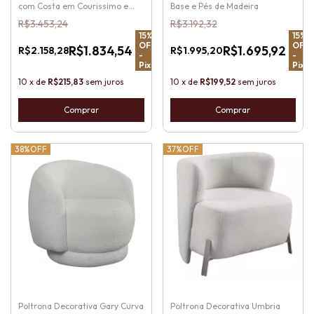
com Costa em Courissimo e
Base e Pés de Madeira
Base de Metal
R$3.453,24
R$3.192,32
15
%
15
%
OFF
OFF
R$1.834,54
R$1.695,92
R$2.158,28
R$1.995,20
-
-
Pix
Pix
10
x
de
R$215,83
sem juros
10
x
de
R$199,52
sem juros
38%
OFF
37%
OFF
Poltrona Decorativa Gary Curva
Poltrona Decorativa Umbria