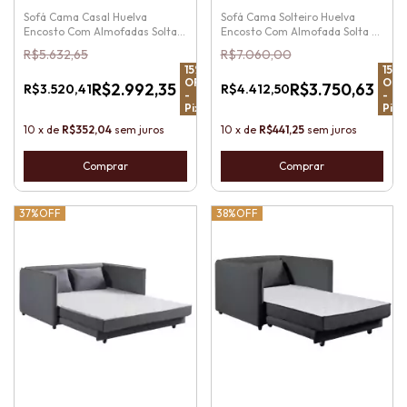
Sofá Cama Casal Huelva
Sofá Cama Solteiro Huelva
Encosto Com Almofadas Soltas
Encosto Com Almofada Solta e
e Pés de Madeira
Pés de Madeira
R$5.632,65
R$7.060,00
15
%
15
%
OFF
OFF
R$2.992,35
R$3.750,63
R$3.520,41
R$4.412,50
-
-
Pix
Pix
10
x
de
R$352,04
sem juros
10
x
de
R$441,25
sem juros
Comprar
Comprar
37%
OFF
38%
OFF