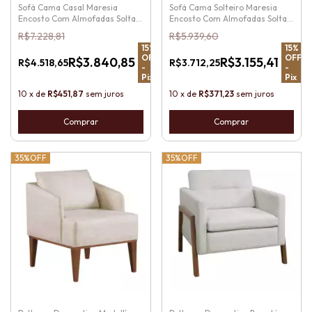
Sofá Cama Casal Maresia
Sofá Cama Solteiro Maresia
Encosto Com Almofadas Soltas
Encosto Com Almofadas Soltas
e Pés de Madeira
e Pés de Madeira
R$7.228,81
R$5.939,60
15
%
15
%
OFF
OFF
R$3.840,85
R$3.155,41
R$4.518,65
R$3.712,25
-
-
Pix
Pix
10
x
de
R$451,87
sem juros
10
x
de
R$371,23
sem juros
Comprar
Comprar
35%
OFF
35%
OFF