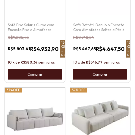
Sofá Fixo Solaris Curvo com
Sofá Retrátil Danubio Encosto
Encosto Fixo e Almofadas
Com Almofadas Soltas e Pés de
Soltas e Pés de madeira
Madeira
R$9.285,45
R$8.748,24
15
%
15
%
OFF
OFF
R$4.932,90
R$4.647,50
R$5.803,41
R$5.467,65
-
-
Pix
Pix
10
x
de
R$580,34
sem juros
10
x
de
R$546,77
sem juros
Comprar
Comprar
37%
OFF
37%
OFF