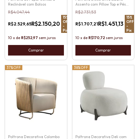
Reclinável com Bolsos
Assento com Pillow Top e Pés
de Madeira
R$4.047,44
R$2.731,53
15
%
15
%
OFF
OFF
R$2.150,20
R$1.451,13
R$2.529,65
R$1.707,21
-
-
Pix
Pix
10
x
de
R$252,97
sem juros
10
x
de
R$170,72
sem juros
37%
OFF
38%
OFF
Poltrona Decorativa Colombo
Poltrona Decorativa Deli com