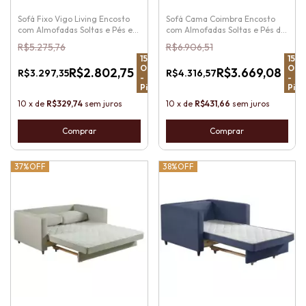
Sofá Fixo Vigo Living Encosto
Sofá Cama Coimbra Encosto
com Almofadas Soltas e Pés em
com Almofadas Soltas e Pés de
Madeira
Madeira
R$5.275,76
R$6.906,51
15
%
15
%
OFF
OFF
R$2.802,75
R$3.669,08
R$3.297,35
R$4.316,57
-
-
Pix
Pix
10
x
de
R$329,74
sem juros
10
x
de
R$431,66
sem juros
Comprar
Comprar
37%
OFF
38%
OFF