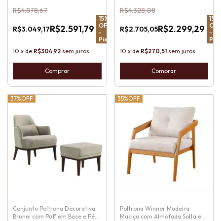
Revestida
R$4.878,67
R$4.328,08
15
%
15
%
OFF
OFF
R$2.591,79
R$2.299,29
R$3.049,17
R$2.705,05
-
-
Pix
Pix
10
x
de
R$304,92
sem juros
10
x
de
R$270,51
sem juros
37%
OFF
35%
OFF
Conjunto Poltrona Decorativa
Poltrona Winner Madeira
Brunei com Puff em Base e Pés
Maciça com Almofada Solta e