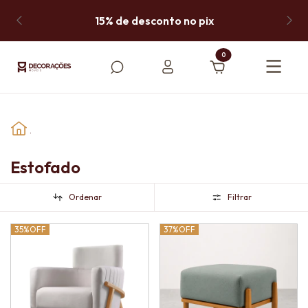
15% de desconto no pix
0
.
Estofado
Ordenar
Filtrar
35%
OFF
37%
OFF