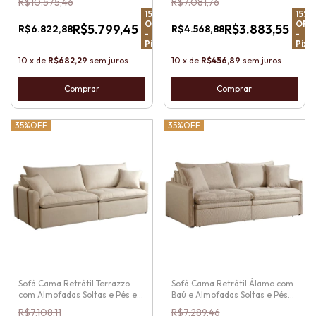
R$10.575,46
R$7.081,76
15
%
15
%
OFF
OFF
R$5.799,45
R$3.883,55
R$6.822,88
R$4.568,88
-
-
Pix
Pix
10
x
de
R$682,29
sem juros
10
x
de
R$456,89
sem juros
Comprar
Comprar
35%
OFF
35%
OFF
Sofá Cama Retrátil Terrazzo
Sofá Cama Retrátil Álamo com
com Almofadas Soltas e Pés em
Baú e Almofadas Soltas e Pés
Madeira
em Madeira
R$7.108,11
R$7.289,46