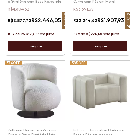
e Giratória com Base Revestida
Curva com Pés em Metal
R$4.604,32
R$3.591,39
15
%
15
%
OFF
OFF
R$2.446,05
R$1.907,93
R$2.877,70
R$2.244,62
-
-
Pix
Pix
10
x
de
R$287,77
sem juros
10
x
de
R$224,46
sem juros
37%
OFF
38%
OFF
Poltrona Decorativa Zirconia
Poltrona Decorativa Dadi com
Curva e Base Giratória Metal
Base e Pés em Madeira