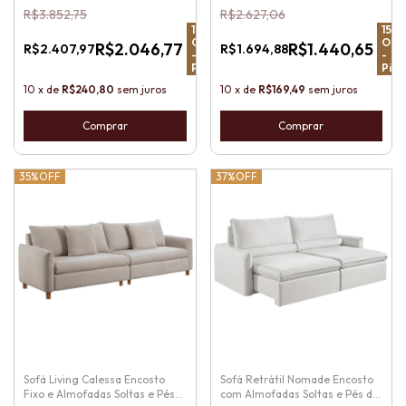
de Madeira
Couro no Encosto
R$3.852,75
R$2.627,06
15
%
15
%
OFF
OFF
R$2.046,77
R$1.440,65
R$2.407,97
R$1.694,88
-
-
Pix
Pix
10
x
de
R$240,80
sem juros
10
x
de
R$169,49
sem juros
35%
OFF
37%
OFF
Sofá Living Calessa Encosto
Sofá Retrátil Nomade Encosto
Fixo e Almofadas Soltas e Pés
com Almofadas Soltas e Pés de