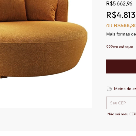
R$5.662,96
R$4.813
R$566,3
Mais formas d
999
em estoque
Meios de e
Entregas para o 
Não sei meu CEP