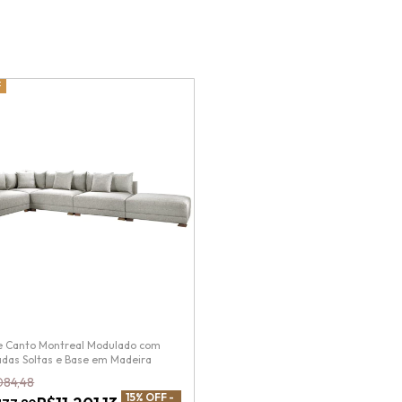
F
e Canto Montreal Modulado com
das Soltas e Base em Madeira
084,48
15
% OFF -