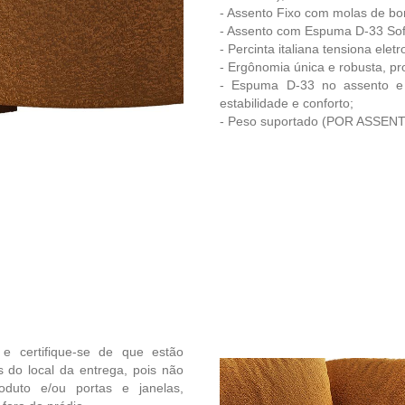
- Assento Fixo com molas de bon
- Assento com Espuma D-33 Soft 
- Percinta italiana tensiona elet
- Ergônomia única e robusta, pr
- Espuma D-33 no assento e 
estabilidade e conforto;
- Peso suportado (POR ASSEN
 e certifique-se de que estão
 do local da entrega, pois não
uto e/ou portas e janelas,