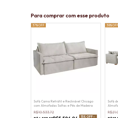
Para comprar com esse produto
37%
OFF
38%
OF
Sofá Cama Retrátil e Reclinável Chicago
Sofá d
com Almofadas Soltas e Pés de Madeira
Almofa
R$10.533,72
R$21.
15
% OFF -