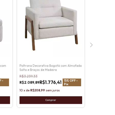
 com
Poltrona Decorativa Bogotá com Almofada
Conjunto Poltro
Solta e Braços de Madeira
Puff em Madeira
Solta
R$3.239,33
R$9.488,76
F -
15
% OFF -
R$1.776,41
R
R$2.089,89
R$5.930,48
Pix
10
x
de
R$208,99
sem juros
10
x
de
R$593,0