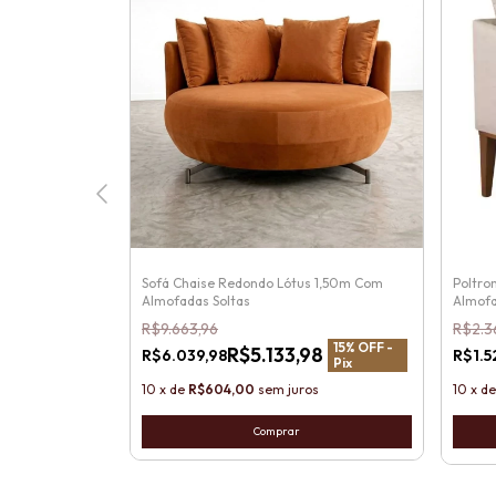
com Braços e Pés
Sofá Chaise Redondo Lótus 1,50m Com
Poltro
Almofadas Soltas
Almofa
R$9.663,96
R$2.3
15
% OFF -
15
% OFF -
90
R$5.133,98
R$6.039,98
R$1.5
Pix
Pix
10
x
de
R$604,00
sem juros
10
x
d
Comprar