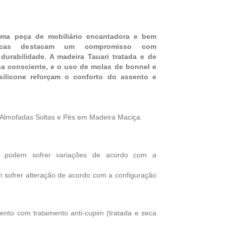
uma peça de mobiliário encantadora e bem
ísticas destacam um compromisso com
 durabilidade. A madeira Tauari tratada e de
ha consciente, e o uso de molas de bonnel e
ilicone reforçam o conforto do assento e
Almofadas Soltas e Pés em Madeira Maciça.
e podem sofrer variações de acordo com a
 sofrer alteração de acordo com a configuração
mento com tratamento anti-cupim (tratada e seca