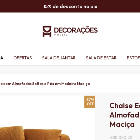
15% de desconto no pix
GA
OFERTAS
SALA DE JANTAR
SALA DE ESTAR
ESTO
a com Almofadas Soltas e Pés em Madeira Maciça
37%
Chaise 
OFF
Almofada
Maciça
R$9.060,73