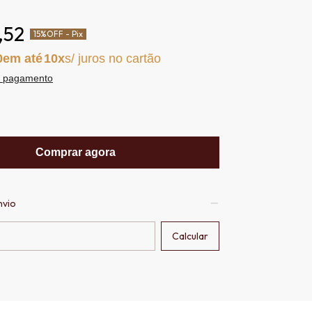
,52
15%
OFF - Pix
0
10
e pagamento
Comprar agora
nvio
CEP:
Calcular