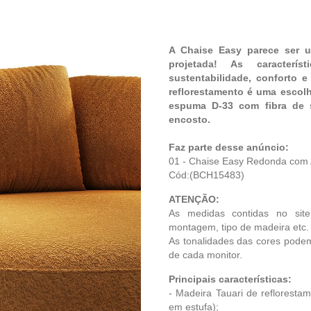
A Chaise Easy parece ser 
projetada! As caracter
sustentabilidade, conforto e
reflorestamento é uma escol
espuma D-33 com fibra de s
encosto.
Faz parte desse anúncio:
01 - Chaise Easy Redonda com 
Cód:(BCH15483)
ATENÇÃO:
As medidas contidas no sit
montagem, tipo de madeira etc.
As tonalidades das cores podem
de cada monitor.
Principais características:
- Madeira Tauari de refloresta
em estufa);