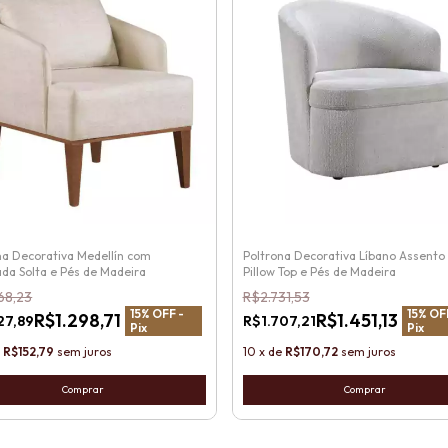
na Decorativa Medellín com
Poltrona Decorativa Líbano Assento
da Solta e Pés de Madeira
Pillow Top e Pés de Madeira
68,23
R$2.731,53
15
% OFF -
15
% OF
R$1.298,71
R$1.451,13
27,89
R$1.707,21
Pix
Pix
e
R$152,79
sem juros
10
x
de
R$170,72
sem juros