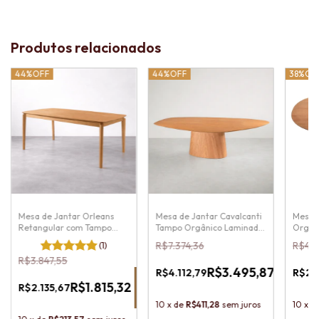
Produtos relacionados
44%
OFF
44%
OFF
38%
OF
Mesa de Jantar Orleans
Mesa de Jantar Cavalcanti
Mesa d
Retangular com Tampo
Tampo Orgânico Laminado
Orgân
Laminado Cinamomo
Cinamomo
(1)
R$7.374,36
R$4.6
15
%
15
%
R$3.847,55
OFF
OFF
5
R$3.495,87
R$4.112,79
R$2.9
15
%
-
-
OFF
R$1.815,32
R$2.135,67
Pix
Pix
-
Pix
10
x
de
R$411,28
sem juros
10
x
d