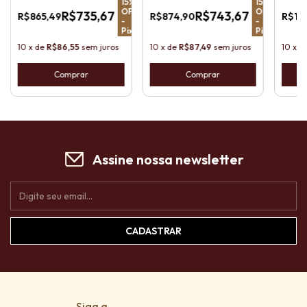
15
%
15
%
15
%
OFF
OFF
OFF
2
R$735,67
R$743,67
R$865,49
R$874,90
R$1.
-
-
-
Pix
Pix
Pix
10
x
de
R$86,55
sem juros
10
x
de
R$87,49
sem juros
10
x
d
Assine nossa newsletter
Siga a