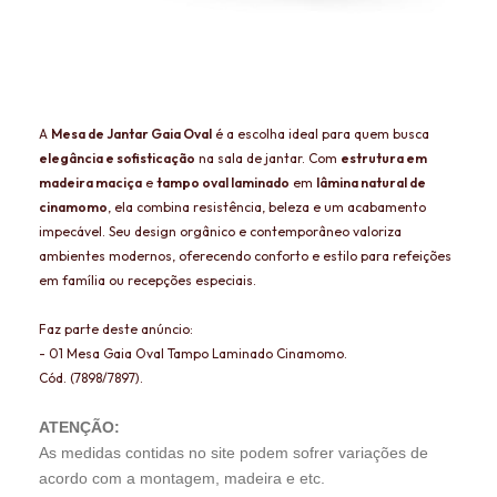
A
Mesa de Jantar Gaia Oval
é a escolha ideal para quem busca
elegância e sofisticação
na sala de jantar. Com
estrutura em
madeira maciça
e
tampo oval laminado
em
lâmina natural de
cinamomo
, ela combina resistência, beleza e um acabamento
impecável. Seu design orgânico e contemporâneo valoriza
ambientes modernos, oferecendo conforto e estilo para refeições
em família ou recepções especiais.
Faz parte deste anúncio:
- 01 Mesa Gaia Oval Tampo Laminado Cinamomo.
Cód. (7898/7897).
ATENÇÃO:
As medidas contidas no site podem sofrer variações de
acordo com a montagem, madeira e etc.