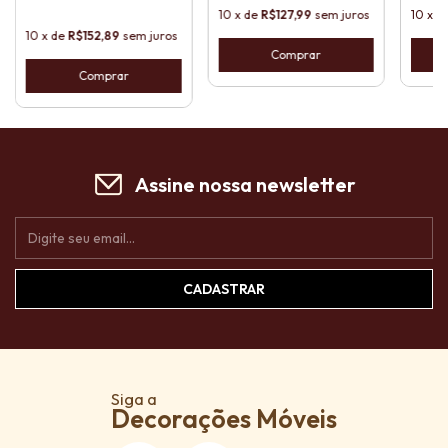
Pix
10
x
de
R$127,99
sem juros
10
x
d
10
x
de
R$152,89
sem juros
Assine nossa newsletter
Siga a
Decorações Móveis