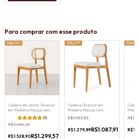
Para comprar com esse produto
38%
OFF
35%
OFF
35%
OF
Cadeira de Jantar Girassol
Cadeira Girassol em
Cadeir
em Madeira Maciça com
Madeira Maciça com
Maciç
Encosto em Tela Rattan
Encosto Estofado
Encost
(3)
R$1.983,83
R$1.7
%
15
%
R$2.446,24
FF
OFF
R$1.087,91
R$1.279,89
R$1.1
15
%
-
OFF
R$1.299,57
R$1.528,90
x
Pix
-