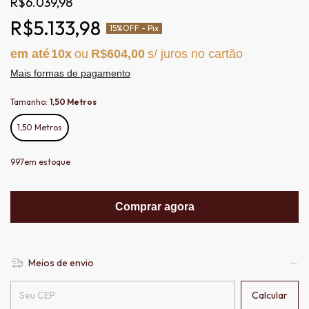
R$6.039,98
R$5.133,98
15%
OFF - Pix
10
R$604,00
Mais formas de pagamento
Tamanho:
1,50 Metros
1,50 Metros
997
em estoque
Comprar agora
Meios de envio
Entregas para o CEP:
Calcular