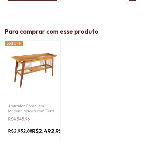
Para comprar com esse produto
35%
OFF
Aparador Cordal em
Madeira Maciça com Corda
Náutica
R$4.545,96
15
%
OFF
R$2.492,95
R$2.932,88
-
Pix