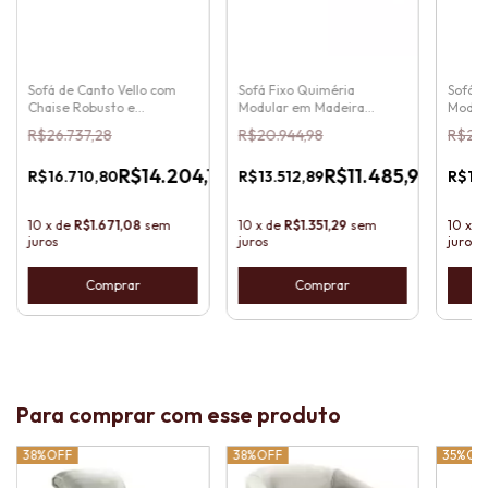
Sofá de Canto Vello com
Sofá Fixo Quiméria
Sofá d
Chaise Robusto e
Modular em Madeira
Modula
Almofadas Soltas
Maciça e Almofadas Soltas
Encost
R$26.737,28
R$20.944,98
R$25.
com Encosto
Madei
15
%
15
%
15
%
OFF
OFF
OFF
5
R$14.204,18
R$11.485,96
R$16.710,80
R$13.512,89
R$16.
-
-
-
Pix
Pix
Pix
10
x
de
R$1.671,08
sem
10
x
de
R$1.351,29
sem
10
x
d
juros
juros
juros
Comprar
Para comprar com esse produto
38%
OFF
38%
OFF
35%
OF