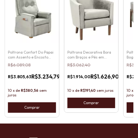
Poltrona Confort Do Papai
Poltrona Decorativa Bora
Poltro
com Assento e Encosto
com Braços e Pés em
Bogot
Reclinável e Bolso Lateral
Madeira Maciça
Solta 
R$6.089,08
R$3.062,40
R$3.2
15
%
15
%
15
%
OFF
OFF
OFF
2
R$3.234,79
R$1.626,90
R$3.805,63
R$1.914,00
R$2.
-
-
-
Pix
Pix
Pix
10
x
de
R$380,56
sem
10
x
de
R$191,40
sem juros
10
x
d
juros
juros