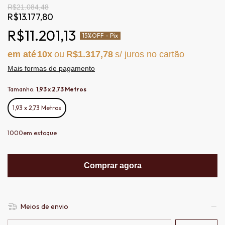
R$21.084,48
R$13.177,80
R$11.201,13
15%
OFF - Pix
10
R$1.317,78
Mais formas de pagamento
Tamanho:
1,93 x 2,73 Metros
1,93 x 2,73 Metros
1000
em estoque
Comprar agora
Meios de envio
Entregas para o CEP: